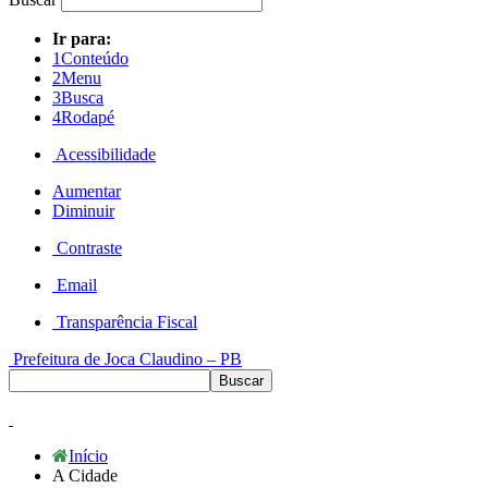
Ir para:
1
Conteúdo
2
Menu
3
Busca
4
Rodapé
Acessibilidade
Aumentar
Diminuir
Contraste
Email
Transparência Fiscal
Prefeitura de Joca Claudino – PB
Início
A Cidade