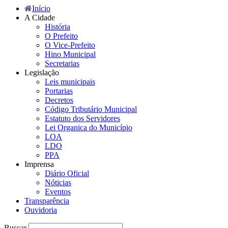
Início
A Cidade
História
O Prefeito
O Vice-Prefeito
Hino Municipal
Secretarias
Legislação
Leis municipais
Portarias
Decretos
Código Tributário Municipal
Estatuto dos Servidores
Lei Organica do Município
LOA
LDO
PPA
Imprensa
Diário Oficial
Nóticias
Eventos
Transparência
Ouvidoria
Buscar