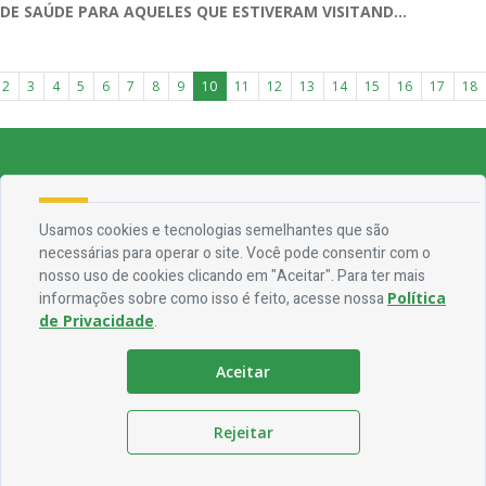
DE SAÚDE PARA AQUELES QUE ESTIVERAM VISITAND...
2
3
4
5
6
7
8
9
10
11
12
13
14
15
16
17
18
Endereço
Rua Francisca Claudino Fernandes, 01 - Centro - CEP 58.928-000
Usamos cookies e tecnologias semelhantes que são
necessárias para operar o site. Você pode consentir com o
Contato
nosso uso de cookies clicando em "Aceitar". Para ter mais
informações sobre como isso é feito, acesse nossa
Política
Telefone:
(83) 3563-1075
de Privacidade
.
Email:
ouvidoria@jocaclaudino.pb.gov.br
Aceitar
Horário De Funcionamento
Expediente:
De segunda à sexta, das 08h às 13h
Rejeitar
Redes Socias