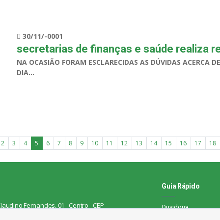
30/11/-0001
secretarias de finanças e saúde realiza 
NA OCASIÃO FORAM ESCLARECIDAS AS DÚVIDAS ACERCA D
DIA...
2
3
4
5
6
7
8
9
10
11
12
13
14
15
16
17
18
Guia Rápido
laudino Fernandes, 01 - Centro - CEP
Ouvidoria