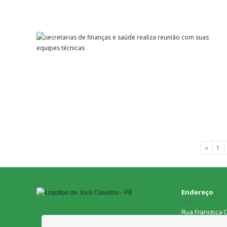
«
1
Endereço
Rua Francisca C
58.928-000