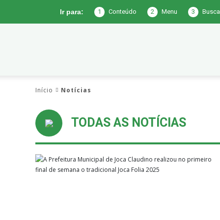
1
Conteúdo
2
Menu
3
Busca
Ir para:
Prefeitura
Início
Notícias
de
TODAS AS NOTÍCIAS
Joca
Claudino