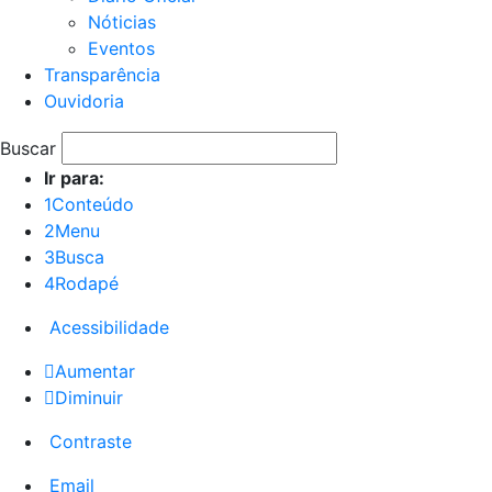
Nóticias
Eventos
Transparência
Ouvidoria
Buscar
Ir para:
1
Conteúdo
2
Menu
3
Busca
4
Rodapé
Acessibilidade
Aumentar
Diminuir
Contraste
Email