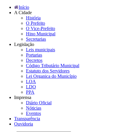
Início
A Cidade
História
O Prefeito
O Vice-Prefeito
Hino Municipal
Secretarias
Legislação
Leis municipais
Portarias
Decretos
Código Tributário Municipal
Estatuto dos Servidores
Lei Organica do Município
LOA
LDO
PPA
Imprensa
Diário Oficial
Nóticias
Eventos
Transparência
Ouvidoria