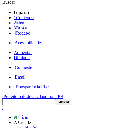
Buscar
Ir para:
1
Conteúdo
2
Menu
3
Busca
4
Rodapé
Acessibilidade
Aumentar
Diminuir
Contraste
Email
Transparência Fiscal
Prefeitura de Joca Claudino – PB
Início
A Cidade
História