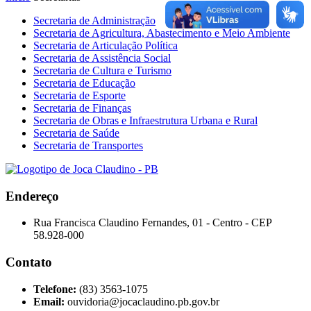
Secretaria de Administração
Secretaria de Agricultura, Abastecimento e Meio Ambiente
Secretaria de Articulação Política
Secretaria de Assistência Social
Secretaria de Cultura e Turismo
Secretaria de Educação
Secretaria de Esporte
Secretaria de Finanças
Secretaria de Obras e Infraestrutura Urbana e Rural
Secretaria de Saúde
Secretaria de Transportes
Endereço
Rua Francisca Claudino Fernandes, 01 - Centro - CEP
58.928-000
Contato
Telefone:
(83) 3563-1075
Email:
ouvidoria@jocaclaudino.pb.gov.br