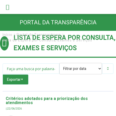
PORTAL DA TRANSPARÊNCIA
Início
Portal da Transparência
LISTA DE ESPERA POR CONSULTA,
Lista de Espera por Consulta, Exames e Serviços
EXAMES E SERVIÇOS
Exportar
▼
Critérios adotados para a priorização dos
atendimentos
22/06/2026