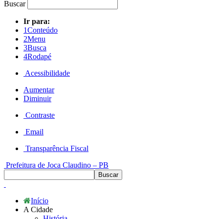
Buscar
Ir para:
1
Conteúdo
2
Menu
3
Busca
4
Rodapé
Acessibilidade
Aumentar
Diminuir
Contraste
Email
Transparência Fiscal
Prefeitura de Joca Claudino – PB
Início
A Cidade
História