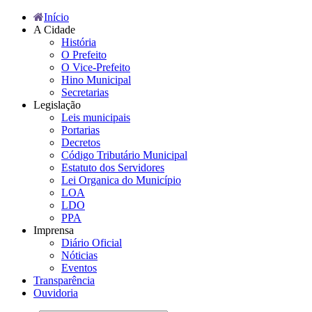
Início
A Cidade
História
O Prefeito
O Vice-Prefeito
Hino Municipal
Secretarias
Legislação
Leis municipais
Portarias
Decretos
Código Tributário Municipal
Estatuto dos Servidores
Lei Organica do Município
LOA
LDO
PPA
Imprensa
Diário Oficial
Nóticias
Eventos
Transparência
Ouvidoria