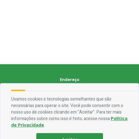
Endereço
Rua Francisca Claudino Fernandes, 01 - Centro - CEP 58.928-000
Usamos cookies e tecnologias semelhantes que são
necessárias para operar o site. Você pode consentir com o
Contato
nosso uso de cookies clicando em "Aceitar". Para ter mais
Telefone:
(83) 3563-1075
informações sobre como isso é feito, acesse nossa
Política
Email:
ouvidoria@jocaclaudino.pb.gov.br
de Privacidade
.
Horário De Funcionamento