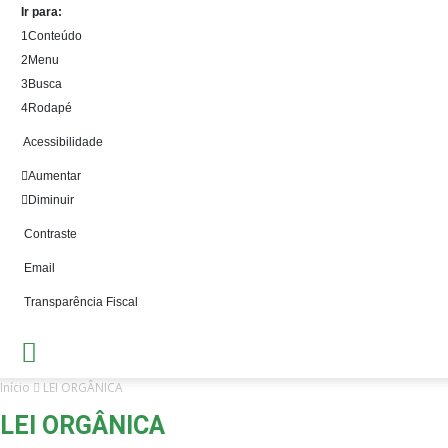
Ir para:
1
Conteúdo
2
Menu
3
Busca
4
Rodapé
Acessibilidade
Aumentar
Diminuir
Contraste
Email
Transparência Fiscal
Início
LEI ORGÂNICA
LEI ORGÂNICA