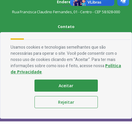
Endereço
Rua Francisca Claudino Fernandes, 01 - Centro - CEP 58.928-000
Contato
Telefone:
(83) 3563-1075
Email:
ouvidoria@jocaclaudino.pb.gov.br
Usamos cookies e tecnologias semelhantes que são
necessárias para operar o site. Você pode consentir com o
Horário De Funcionamento
nosso uso de cookies clicando em "Aceitar". Para ter mais
informações sobre como isso é feito, acesse nossa
Política
Expediente:
De segunda à sexta, das 08h às 13h
de Privacidade
.
Redes Socias
Aceitar
Rejeitar
© Copyright - Prefeitura Municipal de Joca Claudico