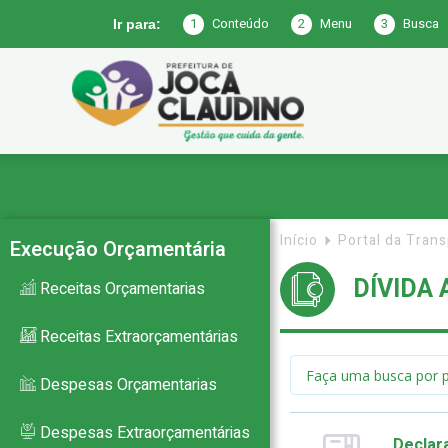
1
Conteúdo
2
Menu
3
Busca
Ir para:
Prefeitura
de
Início
Portal da Tran
Execução Orçamentária
DÍVIDA 
Receitas Orçamentarias
Joca
Receitas Extraorçamentárias
Despesas Orçamentarias
Claudino
Despesas Extraorçamentárias
Declara