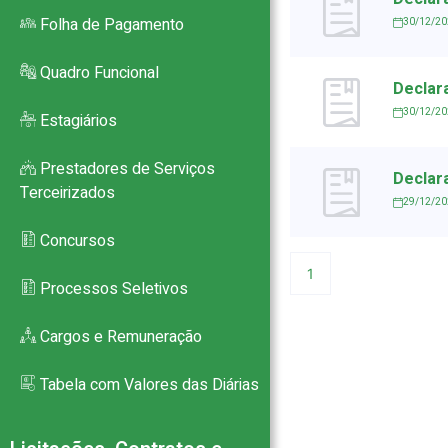
Folha de Pagamento
30/12/2
Quadro Funcional
Declara
30/12/2
Estagiários
Prestadores de Serviços
Declara
Terceirizados
29/12/2
Concursos
1
Processos Seletivos
Cargos e Remuneração
Tabela com Valores das Diárias