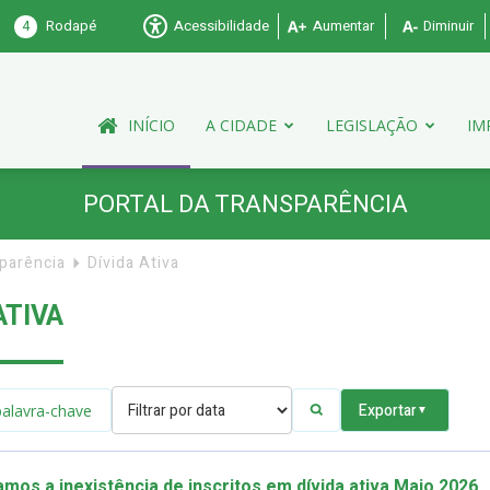
4
Rodapé
Acessibilidade
Aumentar
Diminuir
INÍCIO
A CIDADE
LEGISLAÇÃO
IM
PORTAL DA TRANSPARÊNCIA
sparência
Dívida Ativa
ATIVA
Exportar
▼
mos a inexistência de inscritos em dívida ativa Maio 2026