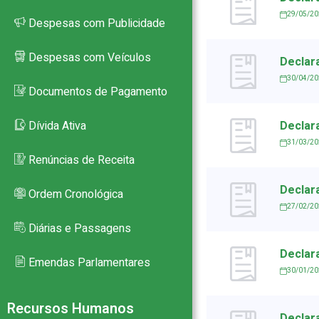
29/05/2
Despesas com Publicidade
–
Despesas com Veículos
Declara
30/04/2
Documentos de Pagamento
Dívida Ativa
Declara
PB
31/03/2
Renúncias de Receita
Declara
Ordem Cronológica
27/02/2
Diárias e Passagens
Declara
Emendas Parlamentares
30/01/2
Recursos Humanos
Declara