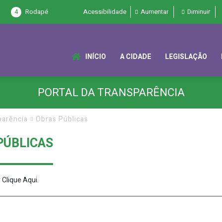
4
Rodapé
Acessibilidade
Aumentar
Diminuir
INÍCIO
A CIDADE
LEGISLAÇÃO
PORTAL DA TRANSPARÊNCIA
parência
Obras Públicas
PÚBLICAS
r
Clique Aqui
.