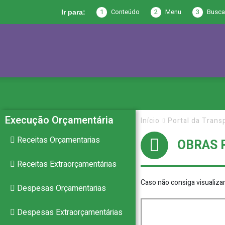
1
Conteúdo
2
Menu
3
Busca
Ir para:
Prefeitura
de
Execução Orçamentária
Início
Portal da Trans
Receitas Orçamentarias
OBRAS 
Joca
Receitas Extraorçamentárias
Caso não consiga visualiza
Despesas Orçamentarias
Claudino
Despesas Extraorçamentárias