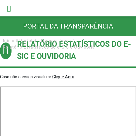
PORTAL DA TRANSPARÊNCIA
Início
Portal da Transparência
RELATÓRIO ESTATÍSTICOS DO E-
Relatório Estatísticos do e-SIC e Ouvidoria
SIC E OUVIDORIA
Caso não consiga visualizar
Clique Aqui
.