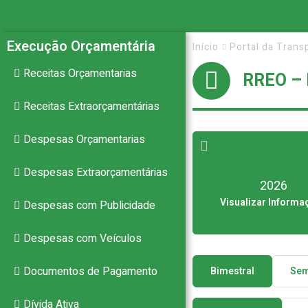
de
Execução Orçamentária
Início
Portal da Trans
Receitas Orçamentarias
RREO –
Joca
Receitas Extraorçamentárias
Despesas Orçamentarias
Claudino
Despesas Extraorçamentárias
2026
Visualizar Informa
Despesas com Publicidade
Despesas com Veículos
–
Documentos de Pagamento
Bimestral
Sem
Dívida Ativa