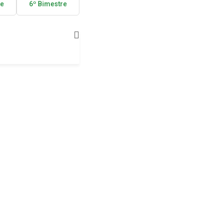
re
6º Bimestre