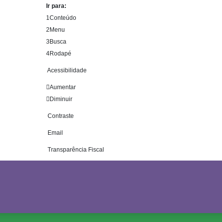
Ir para:
1
Conteúdo
2
Menu
3
Busca
4
Rodapé
Acessibilidade
Aumentar
Diminuir
Contraste
Email
Transparência Fiscal
Prefeitura