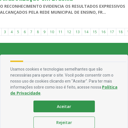
O RECONHECIMENTO EVIDENCIA OS RESULTADOS EXPRESSIVOS
ALCANÇADOS PELA REDE MUNICIPAL DE ENSINO, FR...
3
4
5
6
7
8
9
10
11
12
13
14
15
16
17
18
Endereço
Rua Francisca Claudino Fernandes, 01 - Centro - CEP 58.928-000
Usamos cookies e tecnologias semelhantes que são
necessárias para operar o site. Você pode consentir com o
Contato
nosso uso de cookies clicando em "Aceitar". Para ter mais
informações sobre como isso é feito, acesse nossa
Política
Telefone:
(83) 3563-1075
de Privacidade
.
Email:
ouvidoria@jocaclaudino.pb.gov.br
Aceitar
Horário De Funcionamento
Expediente:
De segunda à sexta, das 08h às 13h
Rejeitar