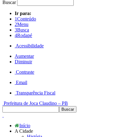
Buscar
Ir para:
1
Conteúdo
2
Menu
3
Busca
4
Rodapé
Acessibilidade
Aumentar
Diminuir
Contraste
Email
Transparência Fiscal
Prefeitura de Joca Claudino – PB
Início
A Cidade
História