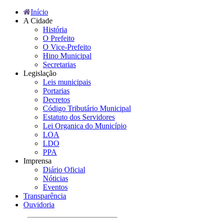
Início
A Cidade
História
O Prefeito
O Vice-Prefeito
Hino Municipal
Secretarias
Legislação
Leis municipais
Portarias
Decretos
Código Tributário Municipal
Estatuto dos Servidores
Lei Organica do Município
LOA
LDO
PPA
Imprensa
Diário Oficial
Nóticias
Eventos
Transparência
Ouvidoria