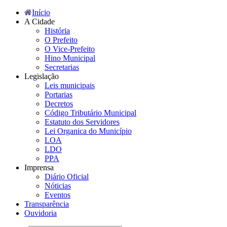
Início
A Cidade
História
O Prefeito
O Vice-Prefeito
Hino Municipal
Secretarias
Legislação
Leis municipais
Portarias
Decretos
Código Tributário Municipal
Estatuto dos Servidores
Lei Organica do Município
LOA
LDO
PPA
Imprensa
Diário Oficial
Nóticias
Eventos
Transparência
Ouvidoria