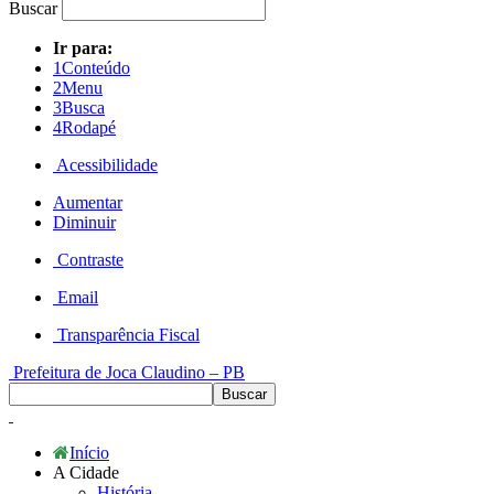
Buscar
Ir para:
1
Conteúdo
2
Menu
3
Busca
4
Rodapé
Acessibilidade
Aumentar
Diminuir
Contraste
Email
Transparência Fiscal
Prefeitura de Joca Claudino – PB
Início
A Cidade
História