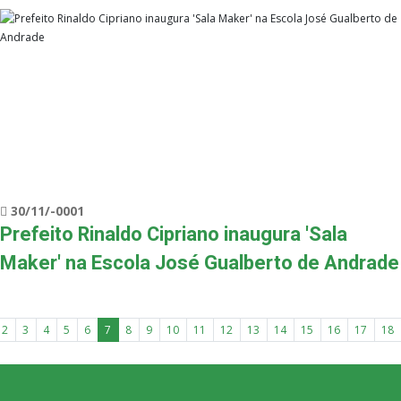
30/11/-0001
Prefeito Rinaldo Cipriano inaugura 'Sala
Maker' na Escola José Gualberto de Andrade
2
3
4
5
6
7
8
9
10
11
12
13
14
15
16
17
18