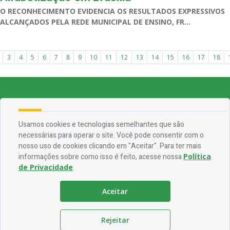
O RECONHECIMENTO EVIDENCIA OS RESULTADOS EXPRESSIVOS
ALCANÇADOS PELA REDE MUNICIPAL DE ENSINO, FR...
3
4
5
6
7
8
9
10
11
12
13
14
15
16
17
18
Endereço
Rua Francisca Claudino Fernandes, 01 - Centro - CEP 58.928-000
Usamos cookies e tecnologias semelhantes que são
necessárias para operar o site. Você pode consentir com o
Contato
nosso uso de cookies clicando em "Aceitar". Para ter mais
informações sobre como isso é feito, acesse nossa
Política
Telefone:
(83) 3563-1075
de Privacidade
.
Email:
ouvidoria@jocaclaudino.pb.gov.br
Aceitar
Horário De Funcionamento
Expediente:
De segunda à sexta, das 08h às 13h
Rejeitar