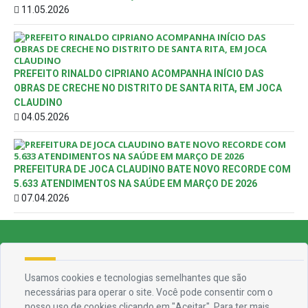
11.05.2026
PREFEITO RINALDO CIPRIANO ACOMPANHA INÍCIO DAS
OBRAS DE CRECHE NO DISTRITO DE SANTA RITA, EM JOCA
CLAUDINO
04.05.2026
PREFEITURA DE JOCA CLAUDINO BATE NOVO RECORDE COM
5.633 ATENDIMENTOS NA SAÚDE EM MARÇO DE 2026
07.04.2026
Endereço
Usamos cookies e tecnologias semelhantes que são
Rua Francisca Claudino Fernandes, 01 - Centro - CEP 58.928-000
necessárias para operar o site. Você pode consentir com o
nosso uso de cookies clicando em "Aceitar". Para ter mais