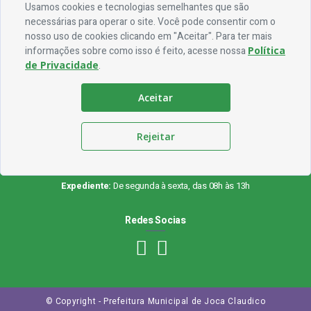
Usamos cookies e tecnologias semelhantes que são
necessárias para operar o site. Você pode consentir com o
Endereço
nosso uso de cookies clicando em "Aceitar". Para ter mais
informações sobre como isso é feito, acesse nossa
Política
Rua Francisca Claudino Fernandes, 01 - Centro - CEP 58.928-000
de Privacidade
.
Contato
Aceitar
Telefone:
(83) 3563-1075
Email:
ouvidoria@jocaclaudino.pb.gov.br
Rejeitar
Horário De Funcionamento
Expediente:
De segunda à sexta, das 08h às 13h
Redes Socias
© Copyright - Prefeitura Municipal de Joca Claudico