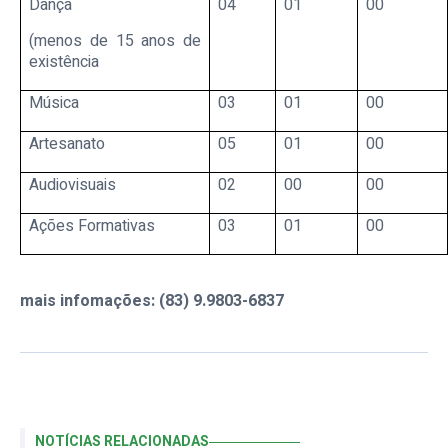
Dança
04
01
00
(menos de 15 anos de
existência
Música
03
01
00
Artesanato
05
01
00
Audiovisuais
02
00
00
Ações Formativas
03
01
00
mais infomações: (83) 9.9803-6837
NOTÍCIAS RELACIONADAS