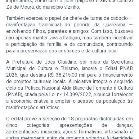
importantes, como com o líder religioso e ativista cultural
Zé de Moura, do município vizinho.
Também exerceu o papel de chefe de turma de caboclo —
manifestação tradicional do período da Quaresma —
envolvendo filhos, parentes e amigos. Com isso, buscava
não apenas manter viva a tradição, mas também incentivar
a participação da família e da comunidade, contribuindo
para a preservação dos costumes e da cultura local.
A Prefeitura de Joca Claudino, por meio da Secretaria
Municipal de Cultura e Turismo, lançará o Edital PNAB
2026, que destina R$ 38.215,00 mil para o financiamento
de projetos culturais locais. A iniciativa integra o segundo
ciclo da Política Nacional Aldir Blanc de Fomento à Cultura
(PNAB), criada pela Lei nº 14.399/2022, e busca fortalecer
a economia criativa e ampliar o acesso da população às
manifestações artísticas.
O edital prevê a seleção de 18 propostas distribuídas em
cinco categorias: apresentações de danças,
apresentações musicais, ações formativas, artesanato e
curtas metragens, além de projetos voltados à identidade