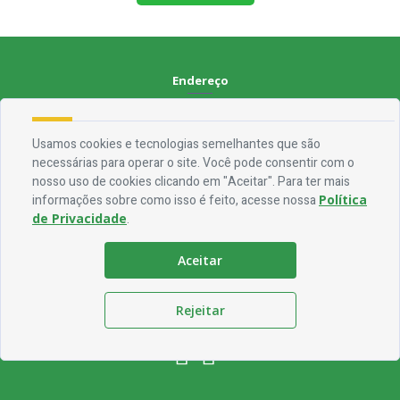
Endereço
Rua Francisca Claudino Fernandes, 01 - Centro - CEP 58.928-000
Usamos cookies e tecnologias semelhantes que são
Contato
necessárias para operar o site. Você pode consentir com o
nosso uso de cookies clicando em "Aceitar". Para ter mais
Telefone:
(83) 3563-1075
informações sobre como isso é feito, acesse nossa
Política
Email:
ouvidoria@jocaclaudino.pb.gov.br
de Privacidade
.
Horário De Funcionamento
Aceitar
Expediente:
De segunda à sexta, das 08h às 13h
Rejeitar
Redes Socias