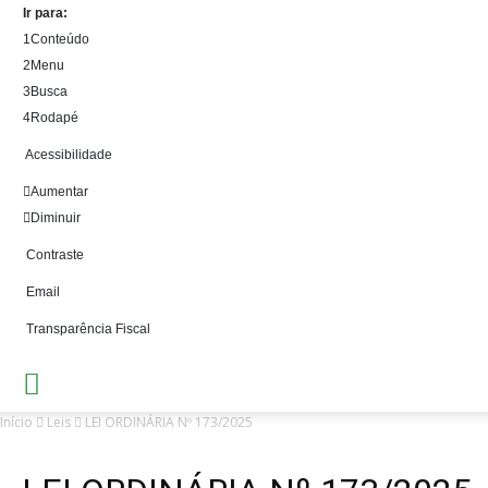
Ir para:
1
Conteúdo
2
Menu
3
Busca
4
Rodapé
Acessibilidade
Aumentar
Diminuir
Contraste
Email
Transparência Fiscal
Início
Leis
LEI ORDINÁRIA Nº 173/2025