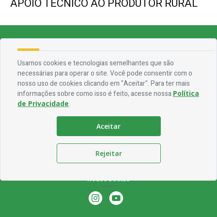
APOIO TÉCNICO AO PRODUTOR RURAL
Endereço
Usamos cookies e tecnologias semelhantes que são
Rua Francisca Claudino Fernandes, 01 - Centro - CEP 58.928-000
necessárias para operar o site. Você pode consentir com o
nosso uso de cookies clicando em "Aceitar". Para ter mais
Contato
informações sobre como isso é feito, acesse nossa
Política
de Privacidade
.
Telefone:
(83) 3563-1075
Email:
ouvidoria@jocaclaudino.pb.gov.br
Aceitar
Horário De Funcionamento
Rejeitar
Expediente:
De segunda à sexta, das 08h às 13h
Redes Socias