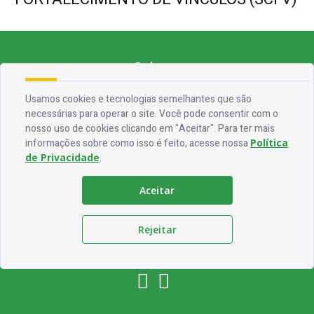
Endereço
Rua Francisca Claudino Fernandes, 01 - Centro - CEP 58.928-000
Usamos cookies e tecnologias semelhantes que são
necessárias para operar o site. Você pode consentir com o
Contato
nosso uso de cookies clicando em "Aceitar". Para ter mais
informações sobre como isso é feito, acesse nossa
Política
Telefone:
(83) 3563-1075
de Privacidade
.
Email:
ouvidoria@jocaclaudino.pb.gov.br
Aceitar
Horário De Funcionamento
Expediente:
De segunda à sexta, das 08h às 13h
Rejeitar
Redes Socias