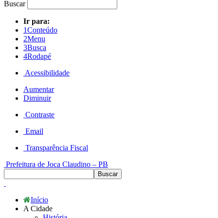
Buscar
Ir para:
1
Conteúdo
2
Menu
3
Busca
4
Rodapé
Acessibilidade
Aumentar
Diminuir
Contraste
Email
Transparência Fiscal
Prefeitura de Joca Claudino – PB
Início
A Cidade
História