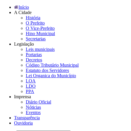
Início
A Cidade
História
O Prefeito
O Vice-Prefeito
Hino Municipal
Secretarias
Legislação
Leis municipais
Portarias
Decretos
Código Tributário Municipal
Estatuto dos Servidores
Lei Organica do Município
LOA
LDO
PPA
Imprensa
Diário Oficial
Nóticias
Eventos
Transparência
Ouvidoria