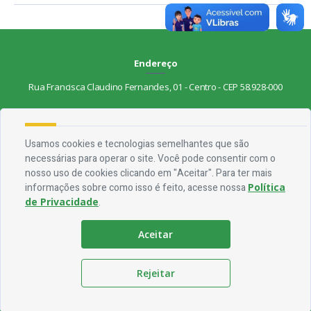
Endereço
Rua Francisca Claudino Fernandes, 01 - Centro - CEP 58.928-000
Contato
Usamos cookies e tecnologias semelhantes que são
Telefone:
(83) 3563-1075
necessárias para operar o site. Você pode consentir com o
Email:
ouvidoria@jocaclaudino.pb.gov.br
nosso uso de cookies clicando em "Aceitar". Para ter mais
informações sobre como isso é feito, acesse nossa
Política
Horário De Funcionamento
de Privacidade
.
Expediente:
De segunda à sexta, das 08h às 13h
Aceitar
Redes Socias
Rejeitar