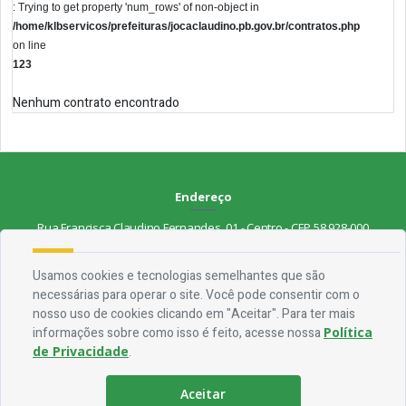
: Trying to get property 'num_rows' of non-object in
/home/klbservicos/prefeituras/jocaclaudino.pb.gov.br/contratos.php
on line
123
Nenhum contrato encontrado
Endereço
Rua Francisca Claudino Fernandes, 01 - Centro - CEP 58.928-000
Contato
Usamos cookies e tecnologias semelhantes que são
necessárias para operar o site. Você pode consentir com o
Telefone:
(83) 3563-1075
nosso uso de cookies clicando em "Aceitar". Para ter mais
Email:
ouvidoria@jocaclaudino.pb.gov.br
informações sobre como isso é feito, acesse nossa
Política
de Privacidade
.
Horário De Funcionamento
Aceitar
Expediente:
De segunda à sexta, das 08h às 13h