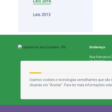
Leis 2016
Leis 2013
Endereço
Rua Francisca C
58.928-000
Contato
Usamos cookies e tecnologias semelhantes que são n
Telefone:
(83)
clicando em "Aceitar". Para ter mais informações sob
Email:
ouvidori