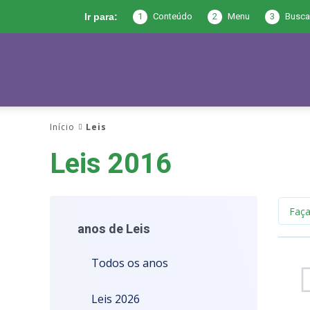
1
Conteúdo
2
Menu
3
Busca
Ir para:
Prefeitura
Início
Leis
de
Leis 2016
Joca
anos de Leis
Todos os anos
Claudino
Leis 2026