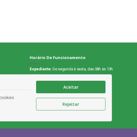
Horário De Funcionamento
Expediente:
De segunda à sexta, das 08h às 13h
Redes Socias
Aceitar
es
 cookies
ão
Rejeitar
ade