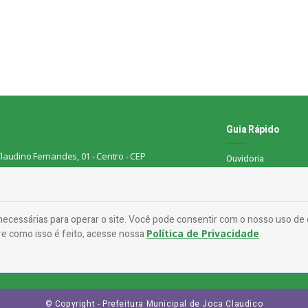
Guia Rápido
laudino Fernandes, 01 - Centro - CEP
Ouvidoria
Mapa do Site
Perguntas Frequent
ecessárias para operar o site. Você pode consentir com o nosso uso de
Manual de Navegaç
 3563-1075
re como isso é feito, acesse nossa
Política de Privacidade
.
a@jocaclaudino.pb.gov.br
Política de Privacid
© Copyright - Prefeitura Municipal de Joca Claudico