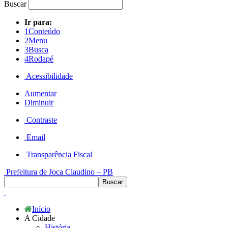
Buscar
Ir para:
1
Conteúdo
2
Menu
3
Busca
4
Rodapé
Acessibilidade
Aumentar
Diminuir
Contraste
Email
Transparência Fiscal
Prefeitura de Joca Claudino – PB
Início
A Cidade
História