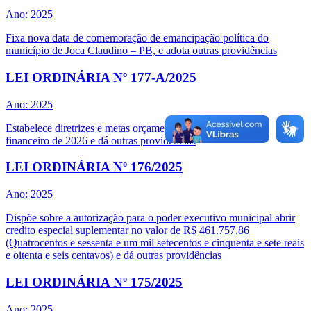
Ano: 2025
Fixa nova data de comemoração de emancipação política do
município de Joca Claudino – PB, e adota outras providências
LEI ORDINÁRIA Nº 177-A/2025
Ano: 2025
Estabelece diretrizes e metas orçamentárias para o exercício
financeiro de 2026 e dá outras providências
LEI ORDINÁRIA Nº 176/2025
Ano: 2025
Dispõe sobre a autorização para o poder executivo municipal abrir
credito especial suplementar no valor de R$ 461.757,86
(Quatrocentos e sessenta e um mil setecentos e cinquenta e sete reais
e oitenta e seis centavos) e dá outras providências
LEI ORDINÁRIA Nº 175/2025
Ano: 2025