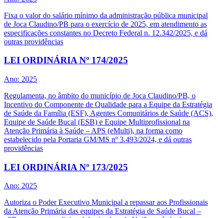
Fixa o valor do salário mínimo da administração pública municipal
de Joca Claudino/PB para o exercício de 2025, em atendimento as
especificações constantes no Decreto Federal n. 12.342/2025, e dá
outras providências
LEI ORDINÁRIA Nº 174/2025
Ano: 2025
Regulamenta, no âmbito do município de Joca Claudino/PB, o
Incentivo do Componente de Qualidade para a Equipe da Estratégia
de Saúde da Família (ESF), Agentes Comunitários de Saúde (ACS),
Equipe de Saúde Bucal (ESB) e Equipe Multiprofissional na
Atenção Primária à Saúde – APS (eMulti), na forma como
estabelecido pela Portaria GM/MS nº 3.493/2024, e dá outras
providências
LEI ORDINÁRIA Nº 173/2025
Ano: 2025
Autoriza o Poder Executivo Municipal a repassar aos Profissionais
da Atenção Primária das equipes da Estratégia de Saúde Bucal –