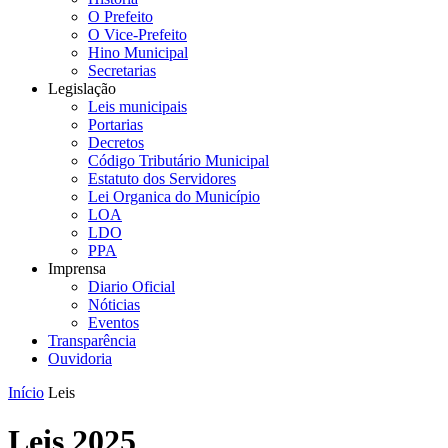
O Prefeito
O Vice-Prefeito
Hino Municipal
Secretarias
Legislação
Leis municipais
Portarias
Decretos
Código Tributário Municipal
Estatuto dos Servidores
Lei Organica do Município
LOA
LDO
PPA
Imprensa
Diario Oficial
Nóticias
Eventos
Transparência
Ouvidoria
Início
Leis
Leis 2025