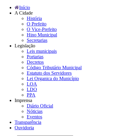
Início
A Cidade
História
O Prefeito
O Vice-Prefeito
Hino Municipal
Secretarias
Legislação
Leis municipais
Portarias
Decretos
Código Tributário Municipal
Estatuto dos Servidores
Lei Organica do Município
LOA
LDO
PPA
Imprensa
Diário Oficial
Nóticias
Eventos
Transparência
Ouvidoria