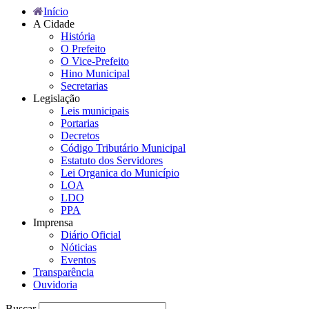
Início
A Cidade
História
O Prefeito
O Vice-Prefeito
Hino Municipal
Secretarias
Legislação
Leis municipais
Portarias
Decretos
Código Tributário Municipal
Estatuto dos Servidores
Lei Organica do Município
LOA
LDO
PPA
Imprensa
Diário Oficial
Nóticias
Eventos
Transparência
Ouvidoria
Buscar