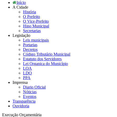
Início
A Cidade
História
O Prefeito
O Vice-Prefeito
Hino Municipal
Secretarias
Legislação
Leis municipais
Portarias
Decretos
Código Tributário Municipal
Estatuto dos Servidores
Lei Organica do Município
LOA
LDO
PPA
Imprensa
Diario Oficial
Nóticias
Eventos
Transparência
Ouvidoria
Execução Orçamentária