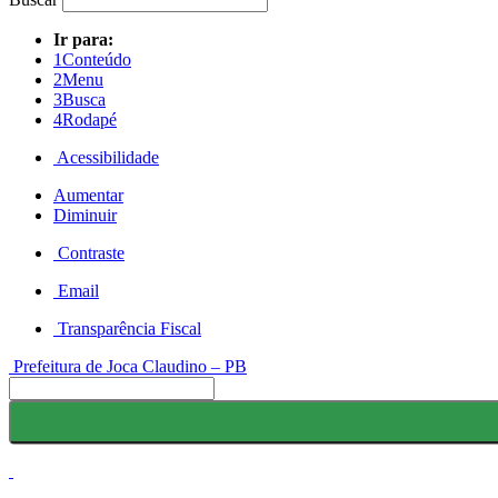
Ir para:
1
Conteúdo
2
Menu
3
Busca
4
Rodapé
Acessibilidade
Aumentar
Diminuir
Contraste
Email
Transparência Fiscal
Prefeitura de Joca Claudino – PB